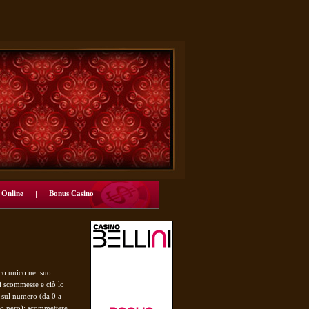
 Online
Bonus Casino
co unico nel suo
di scommesse e ciò lo
e sul numero (da 0 a
o o nero); scommettere